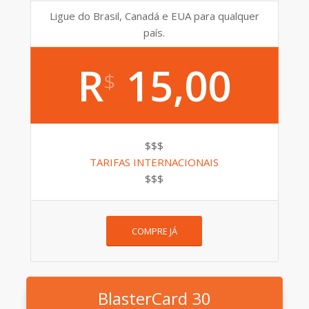
Ligue do Brasil, Canadá e EUA para qualquer
país.
R
15,00
$
$$$
TARIFAS INTERNACIONAIS
$$$
COMPRE JÁ
BlasterCard 30